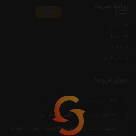
روابط سريعة
اعمالنا
من نحن
خدماتنا
عملائنا
حمل التطبيق
عنوان فروعنا
696 طريق الحرية - لوران - الإسكندرية
15 شارع زهران رشدي - جليم - الإسكندرية
تقسيم الاسلكي - شارع المعونة الأمريكية - المعادي - القاهرة