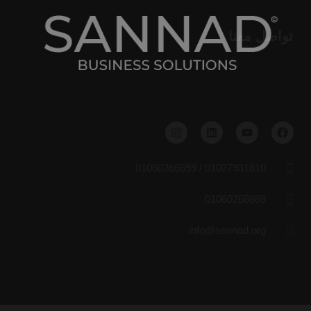
تواصل معنا
01027931610 / 01060266599
01060268688
info@sannad.org