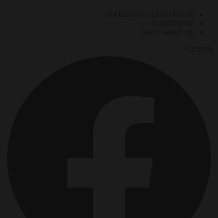
01027931610 / 01060266599
01060268688
info@sannad.org
Facebook