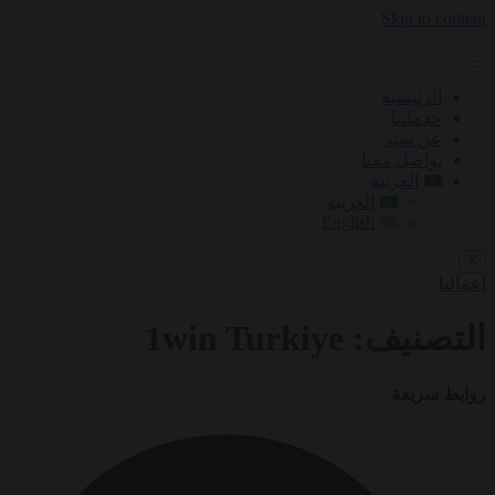
Skip to content
الرئيسية
خدماتنا
عن سند
تواصل معنا
العربية
العربية
English
X
اعمالنا
التصنيف:
1win Turkiye
روابط سريعة