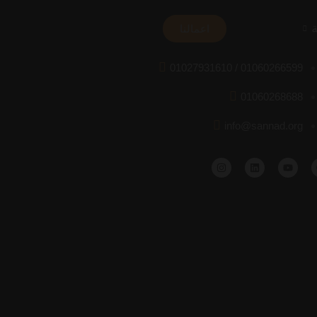
ة
اعمالنا
01027931610 / 01060266599
01060268688
info@sannad.org