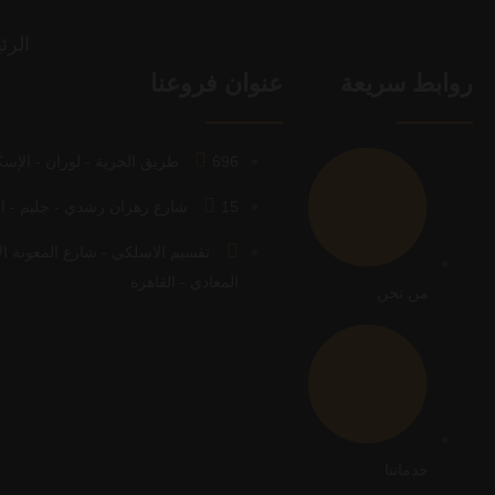
الرئ
روابط سريعة
عنوان فروعنا
696 طريق الحرية - لوران - الإسكندرية
15 شارع زهران رشدي - جليم - الإسكندرية
تقسيم الاسلكي - شارع المعونة الأ
المعادي - القاهرة
من نحن
خدماتنا