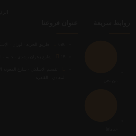
الرئ
روابط سريعة
عنوان فروعنا
696 طريق الحرية - لوران - الإسكندرية
15 شارع زهران رشدي - جليم - الإسكندرية
تقسيم الاسلكي - شارع المعونة الأ
المعادي - القاهرة
من نحن
خدماتنا