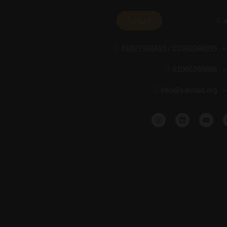
ة
اعمالنا
01027931610 / 01060266599
01060268688
info@sannad.org